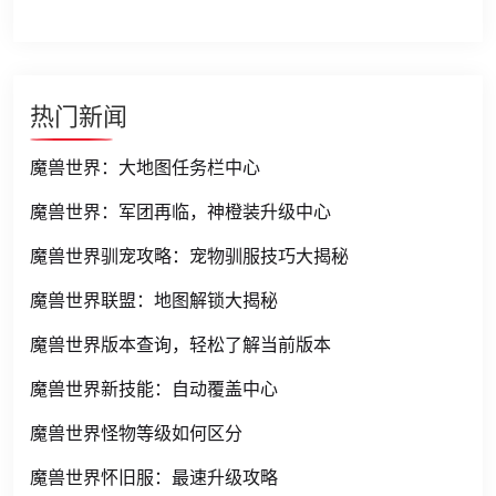
热门新闻
魔兽世界：大地图任务栏中心
魔兽世界：军团再临，神橙装升级中心
魔兽世界驯宠攻略：宠物驯服技巧大揭秘
魔兽世界联盟：地图解锁大揭秘
魔兽世界版本查询，轻松了解当前版本
魔兽世界新技能：自动覆盖中心
魔兽世界怪物等级如何区分
魔兽世界怀旧服：最速升级攻略