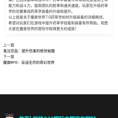
能力和战斗力，提高团队的胜率和通关速度。玩家在升级药草
学的也要重视药草学装备的升级和提升。
以上就是关于魔兽世界7.0药草学如何升级装备的详细阐述。
希望对玩家们在游戏中提升药草学技能和装备有所帮助。祝愿
大家在魔兽世界的冒险中取得更大的成就！
上一篇
鬼泣空血：提升伤害的绝世秘籍
下一篇
魔兽RPG：征战无尽的奇幻世界