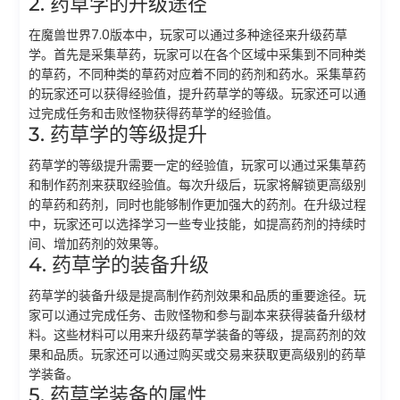
2. 药草学的升级途径
在魔兽世界7.0版本中，玩家可以通过多种途径来升级药草
学。首先是采集草药，玩家可以在各个区域中采集到不同种类
的草药，不同种类的草药对应着不同的药剂和药水。采集草药
的玩家还可以获得经验值，提升药草学的等级。玩家还可以通
过完成任务和击败怪物获得药草学的经验值。
3. 药草学的等级提升
药草学的等级提升需要一定的经验值，玩家可以通过采集草药
和制作药剂来获取经验值。每次升级后，玩家将解锁更高级别
的草药和药剂，同时也能够制作更加强大的药剂。在升级过程
中，玩家还可以选择学习一些专业技能，如提高药剂的持续时
间、增加药剂的效果等。
4. 药草学的装备升级
药草学的装备升级是提高制作药剂效果和品质的重要途径。玩
家可以通过完成任务、击败怪物和参与副本来获得装备升级材
料。这些材料可以用来升级药草学装备的等级，提高药剂的效
果和品质。玩家还可以通过购买或交易来获取更高级别的药草
学装备。
5. 药草学装备的属性