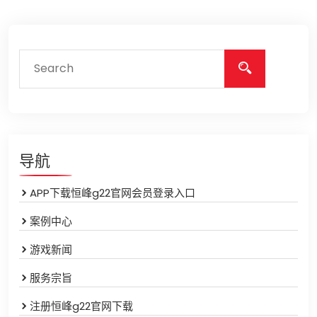
导航
APP下载恒峰g22官网会员登录入口
案例中心
游戏新闻
服务宗旨
注册恒峰g22官网下载