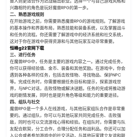
兽人则更适合作为近战输出职业。选择一个与自己游戏风格和
兴趣相符的角色是玩好魔兽RPG的第一步。
二、熟悉游戏规则
在开始游戏之前，你需要熟悉魔兽RPG的游戏规则。了解游戏
的基本操作和界面布局，熟悉技能和装备系统，以及掌握战斗
和任务的流程。你还需要了解游戏中的经济系统和社交系统，
这对于你在游戏中获得资源和与其他玩家互动非常重要。
恒峰g22官网下载
三、进行任务
在魔兽RPG中，任务是主要的游戏内容之一。通过完成任务，
你可以获得经验值、金币、装备和其他奖励。在游戏中，你会
遇到各种各样的任务，包括击败怪物、寻找物品、保护NPC
等。完成任务时，你需要根据任务目标和提示，探索游戏世
界，与NPC对话，击败怪物或解决谜题。任务的完成将推动游
戏的剧情发展，同时也是提升角色等级和能力的重要途径。
四、组队与社交
魔兽RPG是一个多人在线游戏，与其他玩家组队合作是非常重
要的。通过组队，你可以与其他玩家共同完成任务、击败强
敌，同时也可以交流游戏心得和经验。在组队时，你需要与队
友配合默契，分工合作，合理分配任务和战利品。你还可以加
入公会或者参加游戏中的社交活动，与其他玩家建立友谊和联