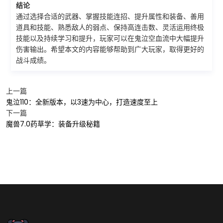
结论
通过选择合适的武器、掌握技能连招、提升属性和装备、善用
道具和技能、熟悉敌人的弱点、保持高连击数、灵活运用终极
技能以及持续学习和提升，玩家可以在鬼泣空血流中大幅提升
伤害输出。希望本文的内容能够帮助到广大玩家，取得更好的
战斗成绩。
上一篇
鬼泣110：全新版本，以3速为中心，打造速度至上
下一篇
魔兽7.0药草学：装备升级秘籍