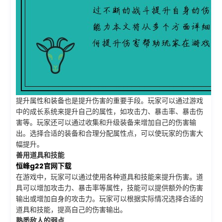
提升属性和装备也是提升伤害的重要手段。玩家可以通过游戏
中的成长系统来提升自己的属性，如攻击力、暴击率、暴击伤
害等。玩家还可以通过收集和升级装备来增加自己的伤害输
出。选择合适的装备和合理分配属性点，可以使玩家的伤害大
幅提升。
善用道具和技能
恒峰g22官网下载
在游戏中，玩家可以通过使用各种道具和技能来提升伤害。道
具可以增加攻击力、暴击率等属性，技能可以提供额外的伤害
输出或增加自身的攻击力。玩家可以根据实际情况选择合适的
道具和技能，提高自己的伤害输出。
熟悉敌人的弱点