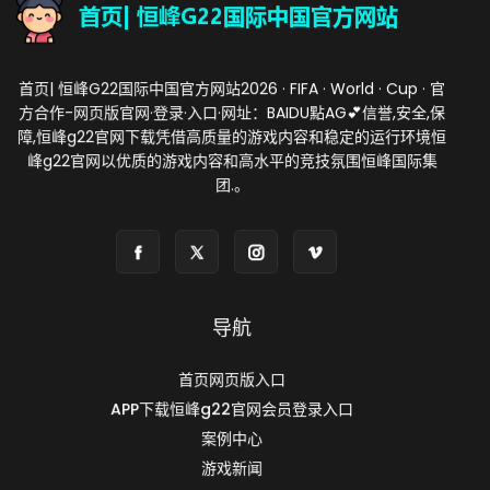
首页| 恒峰G22国际中国官方网站2026 · FIFA · World · Cup · 官
方合作-网页版官网·登录·入口·网址：BAIDU點AG💕信誉,安全,保
障,恒峰g22官网下载凭借高质量的游戏内容和稳定的运行环境恒
峰g22官网以优质的游戏内容和高水平的竞技氛围恒峰国际集
团.。
导航
首页网页版入口
APP下载恒峰g22官网会员登录入口
案例中心
游戏新闻