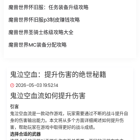
魔兽世界怀旧服：任务装备升级攻略
魔兽世界怀旧服p3制皮赚钱攻略
魔兽世界圣骑士练级攻略大全
魔兽世界MC装备分配攻略
鬼泣空血：提升伤害的绝世秘籍
2026-05-03 19:52:14
鬼泣空血流如何提升伤害
引言
鬼泣空血流是一款动作游戏，玩家需要通过不断的战斗提升自
身的伤害输出能力。本文将从多个方面详细阐述如何提升伤
害，帮助玩家在游戏中取得更好的战斗成绩。
选择合适的武器