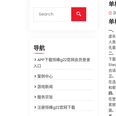
单
20
单
一、
虐杀
人类
导航
先需
二、
下载
APP下载恒峰g22官网会员登录
St
入口
合适
案例中心
三、
在选
游戏新闻
和密
四、
服务宗旨
在登
索按
注册恒峰g22官网下载
面。