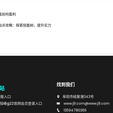
戏如何盈利
加点攻略：探索技能树，提升实力
找到我们
页版入口
阜阳市结絮港343号
载恒峰g22官网会员登录入口
www.j9.com@www.j9.com
心
13594780365