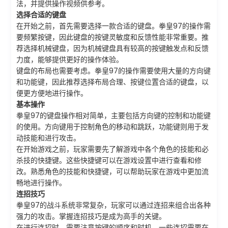
法，并提供操作视频供参考。
选择合适的键盘
在开始之前，首先需要选择一款合适的键盘。拳皇97的操作需
要频繁按键，因此键盘的按键灵敏度和反馈性能非常重要。推
荐选择机械键盘，因为机械键盘具有较高的按键触发点和反馈
力度，能够提供更好的操作体验。
键盘的布局也需要考虑。拳皇97的操作需要使用大量的方向键
和功能键，因此推荐选择布局合理、按键位置合适的键盘，以
便更方便地进行操作。
基本操作
拳皇97的键盘操作相对简单，主要包括方向键的控制和功能键
的使用。方向键用于控制角色的移动和跳跃，功能键则用于发
动技能和进行攻击。
在开始游戏之前，玩家需要先了解游戏中各个角色的技能和必
杀技的快捷键。这些快捷键可以在游戏设置中进行查看和修
改。熟悉角色的技能和快捷键，可以帮助玩家在游戏中更加流
畅地进行操作。
连招技巧
拳皇97的战斗系统非常复杂，玩家可以通过连招来组合出各种
强力的攻击。掌握连招技巧是成为高手的关键。
在进行连招时，需要注意按键的顺序和时机。一些连招需要在