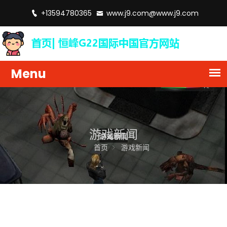
+13594780365
www.j9.com@www.j9.com
游戏新闻
首页
游戏新闻