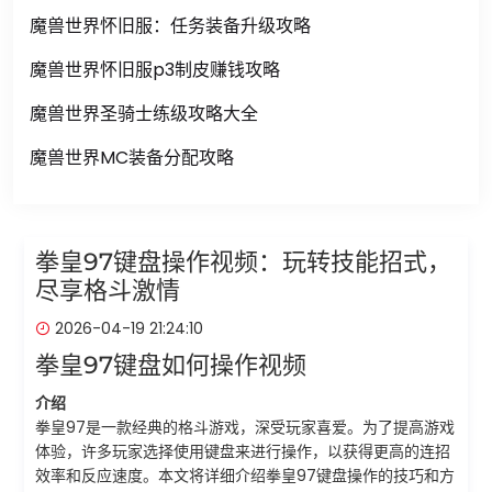
魔兽世界怀旧服：任务装备升级攻略
魔兽世界怀旧服p3制皮赚钱攻略
魔兽世界圣骑士练级攻略大全
魔兽世界MC装备分配攻略
拳皇97键盘操作视频：玩转技能招式，
尽享格斗激情
2026-04-19 21:24:10
拳皇97键盘如何操作视频
介绍
拳皇97是一款经典的格斗游戏，深受玩家喜爱。为了提高游戏
体验，许多玩家选择使用键盘来进行操作，以获得更高的连招
效率和反应速度。本文将详细介绍拳皇97键盘操作的技巧和方