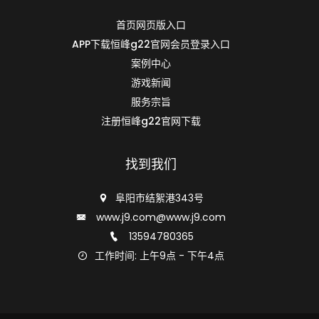
首页网页版入口
APP下载恒峰g22官网会员登录入口
案例中心
游戏新闻
服务宗旨
注册恒峰g22官网下载
找到我们
阜阳市结絮港343号
www.j9.com@www.j9.com
13594780365
工作时间: 上午9点 - 下午4点